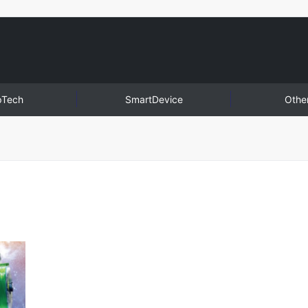
pTech
SmartDevice
Othe