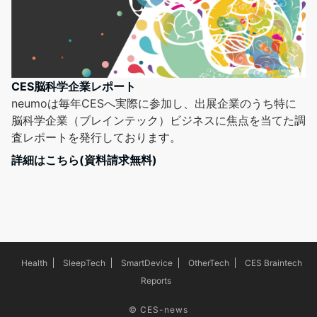
CES脳科学企業レポート
neumoは毎年CESへ実際に参加し、出展企業のうち特に
脳科学企業（ブレインテック）ビジネスに焦点を当てた調
査レポートを発行しております。
詳細はこちら(資料請求無料)
Health
SleepTech
SmartDevice
OtherTech
CES Braintech
Reports
©
CES-news