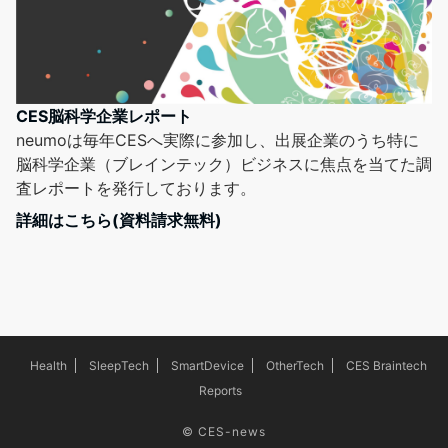
CES脳科学企業レポート
neumoは毎年CESへ実際に参加し、出展企業のうち特に
脳科学企業（ブレインテック）ビジネスに焦点を当てた調
査レポートを発行しております。
詳細はこちら(資料請求無料)
Health
SleepTech
SmartDevice
OtherTech
CES Braintech
Reports
©
CES-news