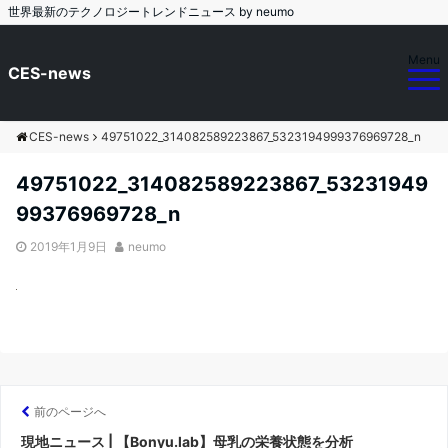
世界最新のテクノロジートレンドニュース by neumo
Menu
CES-news
CES-news
49751022_314082589223867_5323194999376969728_n
49751022_314082589223867_53231949
99376969728_n
2019年1月9日
neumo
前のページへ
現地ニュース | 【Bonyu.lab】母乳の栄養状態を分析