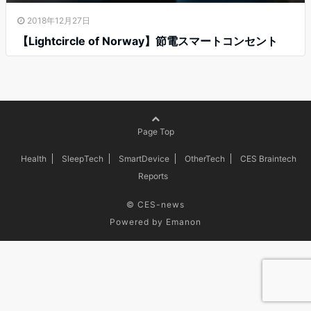
2018年12月27日
【Lightcircle of Norway】節電スマートコンセント
Page Top
Health
SleepTech
SmartDevice
OtherTech
CES Braintech
Reports
©
CES-news
Powered by
Emanon