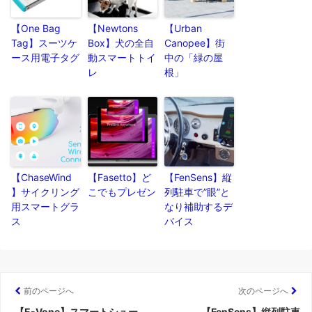
【One Bag
【Newtons
【Urban
Tag】スーツケ
Box】犬の全自
Canopee】街
ース用電子タグ
動スマートトイ
中の「緑の屋
レ
根」
【ChaseWind
【Fasetto】ど
【FenSens】縦
】サイクリング
こでもプレゼン
列駐車で”眼”と
用スマートグラ
なり補助するデ
ス
バイス
前のページへ
次のページへ
【E-Vone】スマートシュー
【FenSens】縦列駐車