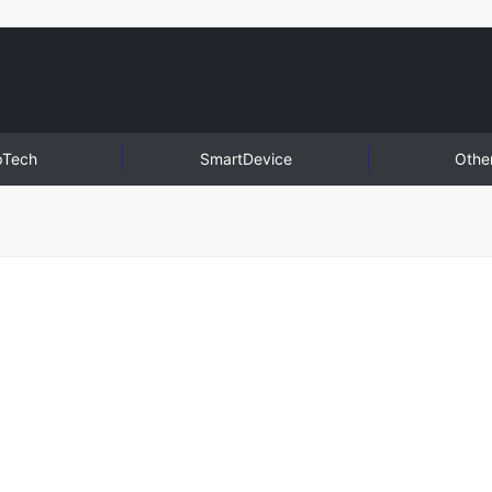
pTech
SmartDevice
Othe