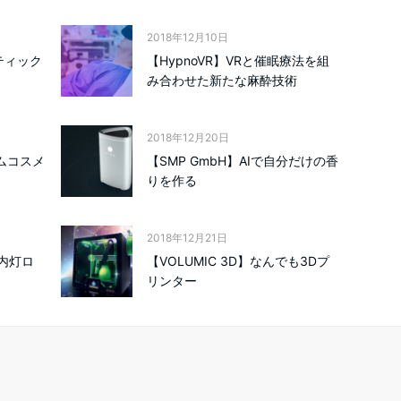
2018年12月10日
スティック
【HypnoVR】VRと催眠療法を組
み合わせた新たな麻酔技術
2018年12月20日
タムコスメ
【SMP GmbH】AIで自分だけの香
りを作る
2018年12月21日
】室内灯ロ
【VOLUMIC 3D】なんでも3Dプ
リンター