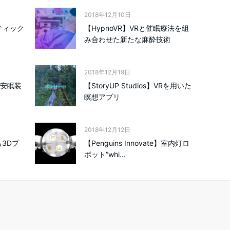
2018年12月10日
スティック
【HypnoVR】VRと催眠療法を組
み合わせた新たな麻酔技術
2018年12月19日
型安眠装
【StoryUP Studios】VRを用いた
瞑想アプリ
2018年12月12日
も3Dプ
【Penguins Innovate】室内灯ロ
ボット”whi...