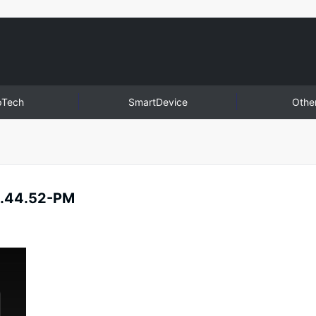
pTech
SmartDevice
Othe
0.44.52-PM