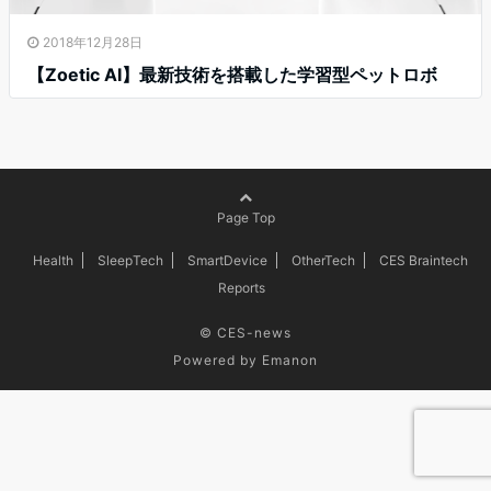
2018年12月28日
【Zoetic AI】最新技術を搭載した学習型ペットロボ
Page Top
Health
SleepTech
SmartDevice
OtherTech
CES Braintech
Reports
©
CES-news
Powered by
Emanon