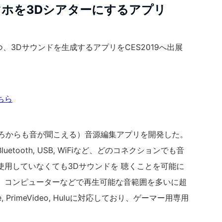
のスマホを3Dシアターにするアプリ
つ、3Dサウンドを生成するアプリをCES2019へ出展
ちら
らも後ろからも音が聞こえる）音源編集アプリを開発した。
tooth, USB, WiFiなど、どのコネクションでも音
使用していなくても3Dサウンドを 聴くことを可能に
、コンピューターなどで再生可能な音範囲を多いに超
be, PrimeVideo, Huluに対応しており、ゲーマー用専用