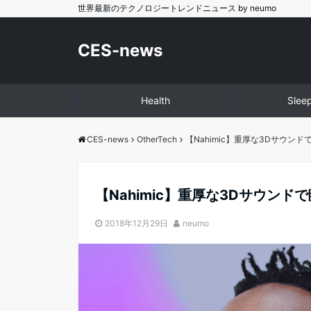
世界最新のテクノロジートレンドニュース by neumo
CES-news
Health
Slee
CES-news
OtherTech
【Nahimic】重厚な3Dサウン
【Nahimic】重厚な3Dサウン
2018年12月29日
neumo