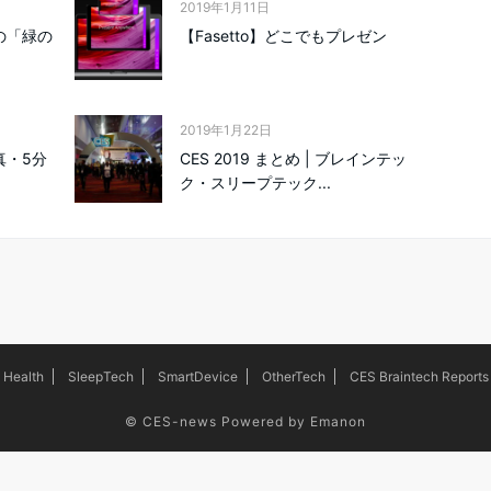
2019年1月11日
中の「緑の
【Fasetto】どこでもプレゼン
2019年1月22日
写真・5分
CES 2019 まとめ | ブレインテッ
ク・スリープテック...
Health
SleepTech
SmartDevice
OtherTech
CES Braintech Reports
©
CES-news
Powered by
Emanon