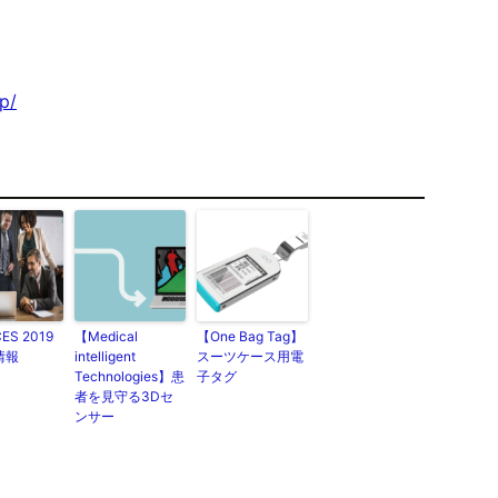
p/
S 2019
【Medical
【One Bag Tag】
情報
intelligent
スーツケース用電
Technologies】患
子タグ
者を見守る3Dセ
ンサー