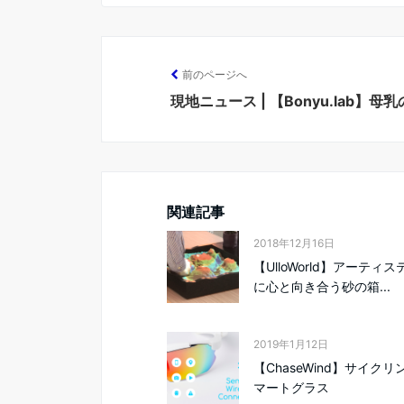
前のページへ
現地ニュース | 【Bonyu.lab】
関連記事
2018年12月16日
【UlloWorld】アーティ
に心と向き合う砂の箱...
2019年1月12日
【ChaseWind】サイク
マートグラス