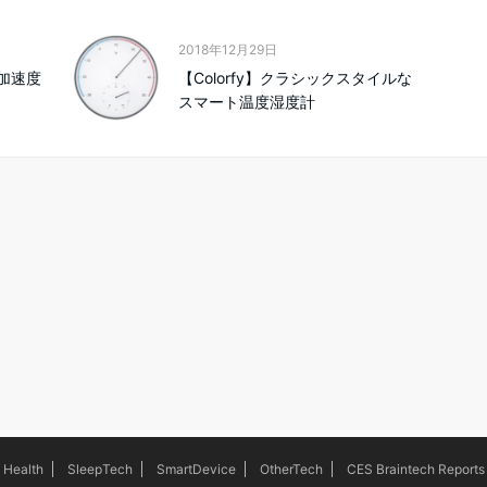
2018年12月29日
m】加速度
【Colorfy】クラシックスタイルな
スマート温度湿度計
Health
SleepTech
SmartDevice
OtherTech
CES Braintech Reports