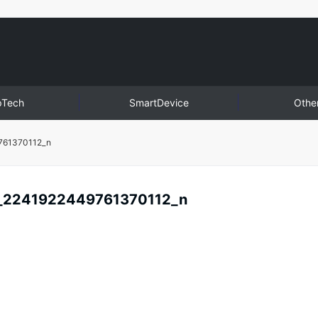
pTech
SmartDevice
Othe
761370112_n
_2241922449761370112_n